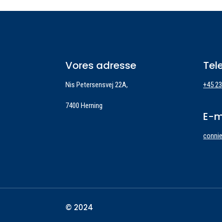
Vores adresse
Tel
Nis Petersensvej 22A,
+45 23
7400 Herning
E-m
conni
© 2024