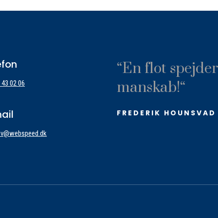
efon
“
En flot spejder
manskab!
“
 43 02 06
ail
FREDERIK HOUNSVAD
ev@webspeed.dk