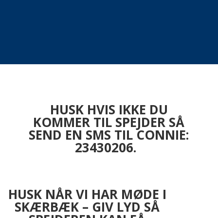
BLIV BLÅ
BLIV BLÅ
SPEJDER
SPEJDER
HUSK HVIS IKKE DU
KOMMER TIL SPEJDER SÅ
SEND EN SMS TIL CONNIE:
23430206.
HUSK NÅR VI HAR MØDE I
SKÆRBÆK – GIV LYD SÅ