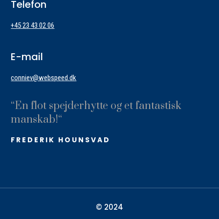
Telefon
+45 23 43 02 06
E-mail
conniev@webspeed.dk
“
En flot spejderhytte og et fantastisk
manskab!
“
FREDERIK HOUNSVAD
© 2024