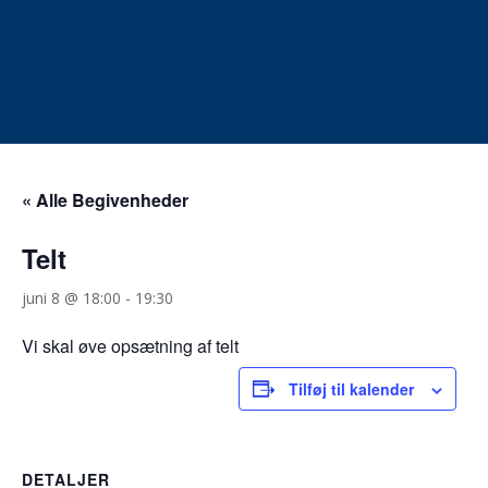
BLIV BLÅ
BLIV BLÅ
SPEJDER
SPEJDER
« Alle Begivenheder
Telt
juni 8 @ 18:00
-
19:30
Vi skal øve opsætning af telt
Tilføj til kalender
DETALJER