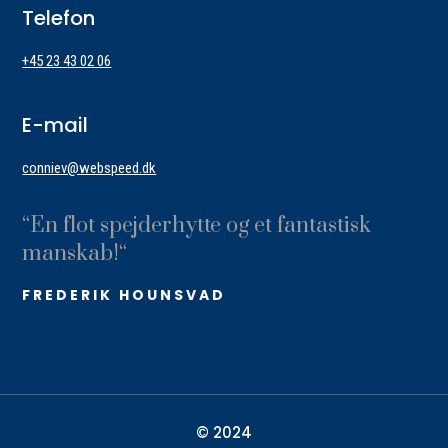
Telefon
+45 23 43 02 06
E-mail
conniev@webspeed.dk
“
En flot spejderhytte og et fantastisk
manskab!
“
FREDERIK HOUNSVAD
© 2024