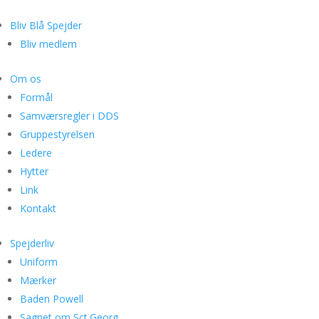
Bliv Blå Spejder
Bliv medlem
Om os
Formål
Samværsregler i DDS
Gruppestyrelsen
Ledere
Hytter
Link
Kontakt
Spejderliv
Uniform
Mærker
Baden Powell
Sagnet om Sct.Georg